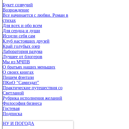
Букет созвучий
Возрождение
Все начинается с любви. Роман в
стихах
Для всех и обо всем
Для сердца и души
Исцели себя сам
Клуб настоящих друзей
Край голубых озер
Лаборатория разума
Лучшее от блогеров
Мы из МЧПВ
О братьях наших меньших
О своих книгах
Пишем фэнтази
ПКиО "Самиздат"
Практические путешествия со
Светланой
Рубрика исполнения желаний
Философия бизнеса
Гостевая
Подписка
НУ И ПОГОДА