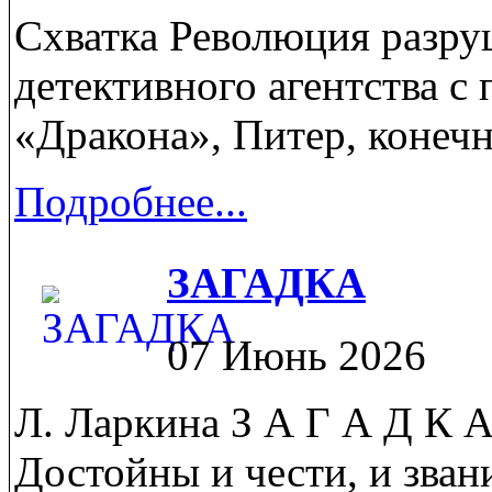
Схватка Революция разру
детективного агентства с 
«Дракона», Питер, конечно
Подробнее...
ЗАГАДКА
07 Июнь 2026
Л. Ларкина З А Г А Д К А
Достойны и чести, и звани