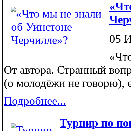
«Чт
Чер
05 
«Что
От автора. Странный воп
(о молодёжи не говорю), е
Подробнее...
Турнир по по