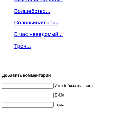
Волшебство...
Соловьиная ночь
В час неведомый...
Трон...
Добавить комментарий
Имя (обязательное)
E-Mail
Тема