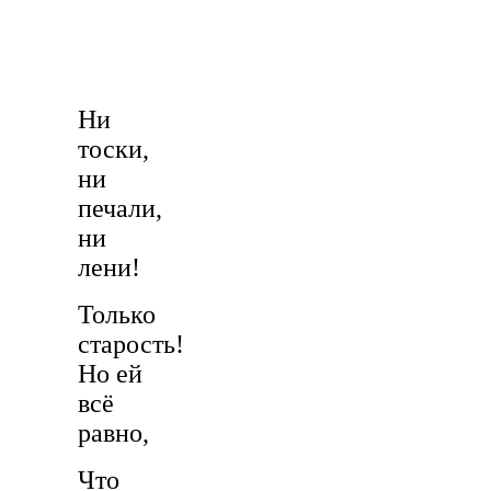
Ни
тоски,
ни
печали,
ни
лени!
Только
старость!
Но ей
всё
равно,
Что