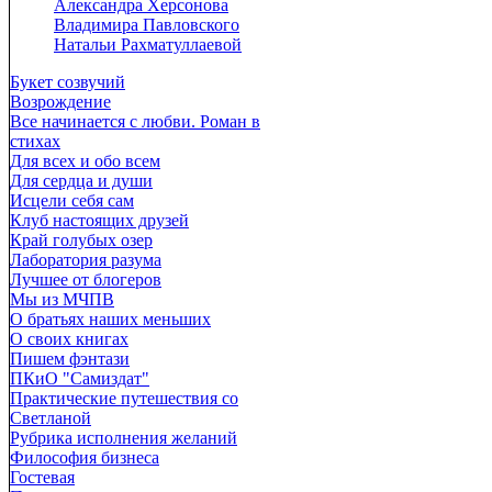
Александра Херсонова
Владимира Павловского
Натальи Рахматуллаевой
Букет созвучий
Возрождение
Все начинается с любви. Роман в
стихах
Для всех и обо всем
Для сердца и души
Исцели себя сам
Клуб настоящих друзей
Край голубых озер
Лаборатория разума
Лучшее от блогеров
Мы из МЧПВ
О братьях наших меньших
О своих книгах
Пишем фэнтази
ПКиО "Самиздат"
Практические путешествия со
Светланой
Рубрика исполнения желаний
Философия бизнеса
Гостевая