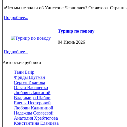
«Что мы не знали об Уинстоне Черчилле»? От автора. Странны
Подробнее...
Турнир по поводу
04 Июнь 2026
Подробнее...
Авторские рубрики
Тани Байр
Фриды Шутман
Сергея Иванова
Ольги Василенко
Любови Ларкиной
Владимира Шабли
Елены Нестеровой
Любови Калининой
Надежды Сергеевой
Анатолия Хребтюгова
Константина Еланцева