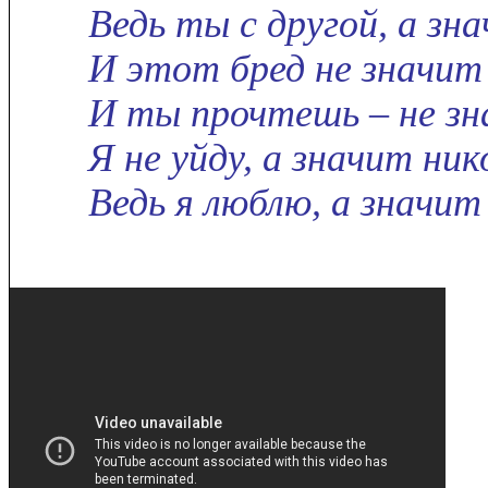
Ведь ты с другой, а зна
И этот бред не значит 
И ты прочтешь – не з
Я не уйду, а значит ник
Ведь я люблю, а значит