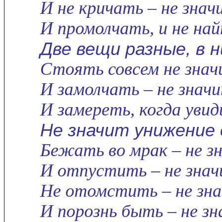
И не кричать – не знач
И промолчать, и не на
Две вещи разные, в 
Стоять совсем не знач
И замолчать – не знач
И замереть, когда уви
Не значит унижение
Бежать во мрак – не з
И отпустить – не знач
Не отомстить – не зна
И порознь быть – не з