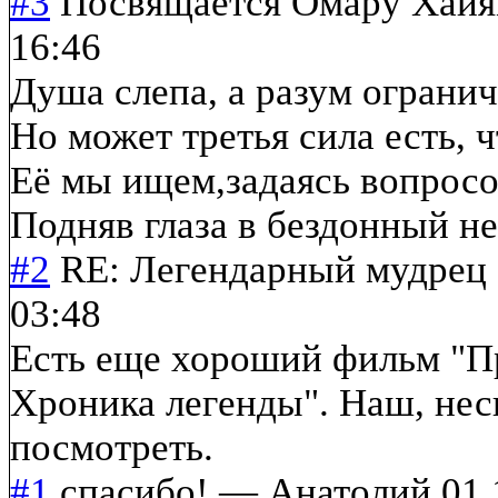
#3
Посвящается Омару Хай
16:46
Душа слепа, а разум огранич
Но может третья сила есть, 
Её мы ищем,задаясь вопросо
Подняв глаза в бездонный н
#2
RE: Легендарный мудрец 
03:48
Есть еще хороший фильм "П
Хроника легенды". Наш, неск
посмотреть.
#1
спасибо!
—
Анатолий
01.