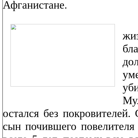
Афганистане.
Н
жи
бл
до
ум
уб
Му
остался без покровителей.
сын почившего повелителя