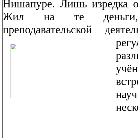
Нишапуре. Лишь изредка о
Жил на те деньги, 
преподавательской деят
рег
раз
учё
встр
науч
неск