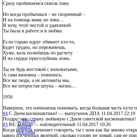
Сразу пробиваемся сквозь тьму.
Но когда пробьешься – не сворачивай –
И на помощь маму не зови…
Я хочу, чтоб чистой и удачливой
Ты была в работе и в любви.
Если горько вдруг обманет кто-то,
Будет трудно, но переживешь.
Хуже, коль полюбишь по расчету
И на сердце приголубишь ложь.
Ты не будь жестокой с виноватыми,
А сама виновна – повинись.
Все же люди, а не автоматы мы,
Все же непростая штука – жизнь…
1956
Наверное, это начинаешь понимать, когда большая часть пути 
#4
С Днем космонавтики!
—
выпускник ДПА
11.04.2017 22:19
Поздравляю страну любимую с Днем советской космонавтики!
#3
RE: Начало
—
наблюдательный
11.04.2017 10:26
Когда ребенок начинает говорить, ты с ним как бы заново от
давно изученных явлений, сколько голову не ломай, сам не пр