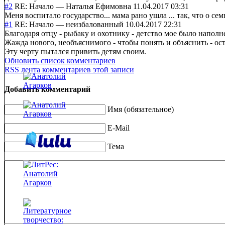
#2
RE: Начало
—
Наталья Ефимовна
11.04.2017 03:31
Меня воспитало государство... мама рано ушла ... так, что о се
#1
RE: Начало
—
неизбалованный
10.04.2017 22:31
Благодаря отцу - рыбаку и охотнику - детство мое было напол
Жажда нового, необъяснимого - чтобы понять и объяснить - ост
Эту черту пытался привить детям своим.
Обновить список комментариев
RSS лента комментариев этой записи
Добавить комментарий
Имя (обязательное)
E-Mail
Тема