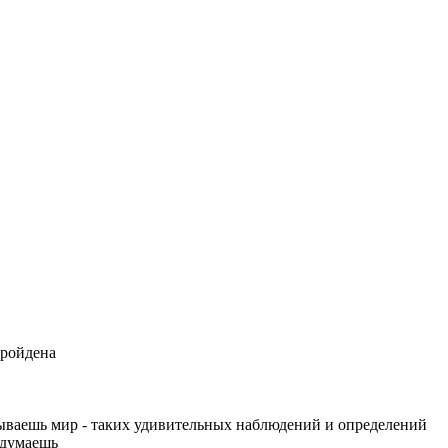
пройдена
крываешь мир - таких удивительных наблюдений и определений
идумаешь