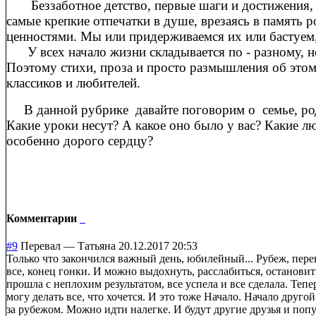
Беззаботное детство, первые шаги и достижения,
самые крепкие отпечатки в душе, врезаясь в память
ценностями. Мы или придерживаемся их или бастуем,
У всех начало жизни складывается по - разному, но
Поэтому стихи, проза и просто размышления об этом 
классиков и любителей.
В данной рубрике давайте поговорим о семье, роди
Какие уроки несут? А какое оно было у вас? Какие л
особенно дорого сердцу?
Комментарии
#9
Перевал
—
Татьяна
20.12.2017 20:53
Только что закончился важный день, юбилейный... Рубеж, перев
все, конец гонки. И можно выдохнуть, расслабиться, останови
прошла с неплохим результатом, все успела и все сделала. Теп
могу делать все, что хочется. И это тоже Начало. Начало другой
за рубежом. Можно идти налегке. И будут другие друзья и попу