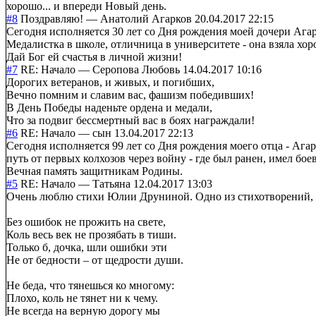
хорошо... и впереди Новый день.
#8
Поздравляю!
—
Анатолий Агарков
20.04.2017 22:15
Сегодня исполняется 30 лет со Дня рождения моей дочери Аг
Медалистка в школе, отличница в университете - она взяла хор
Дай Бог ей счастья в личной жизни!
#7
RE: Начало
—
Серопова Любовь
14.04.2017 10:16
Дорогих ветеранов, и живых, и погибших,
Вечно помним и славим вас, фашизм победивших!
В День Победы наденьте ордена и медали,
Что за подвиг бессмертный вас в боях награждали!
#6
RE: Начало
—
сын
13.04.2017 22:13
Сегодня исполняется 99 лет со Дня рождения моего отца - Аг
путь от первых колхозов через войну - где был ранен, имел бое
Вечная память защитникам Родины.
#5
RE: Начало
—
Татьяна
12.04.2017 13:03
Очень люблю стихи Юлии Друниной. Одно из стихотворений, ко
Без ошибок не прожить на свете,
Коль весь век не прозябать в тиши.
Только б, дочка, шли ошибки эти
Не от бедности – от щедрости души.
Не беда, что тянешься ко многому:
Плохо, коль не тянет ни к чему.
Не всегда на верную дорогу мы