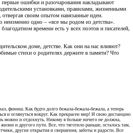
 первые ошибки и разочарования накладывают
 родительскими установками, правилами, жизненными
 отвергая своим опытом навязанные идеи.
 неизменно одно – «все мы родом из детства».
благодатном времени есть у всех поэтов и писателей,
тельском доме, детстве. Как они на нас влияют?
юбимые стихи о родителях держите в памяти? Что
ал, финиш. Как будто долго бежала-бежала-бежала, а теперь
ться и оглянуться вокруг. Как прекрасен мир! И свою дистанцию
ерь можно и отдохнуть. Никому я больше ничего не должна,
 жизни и другого пути. Все, что тяготило раньше, осталось там,
тчики, другие открытия и свершения, заботы и радости. Все