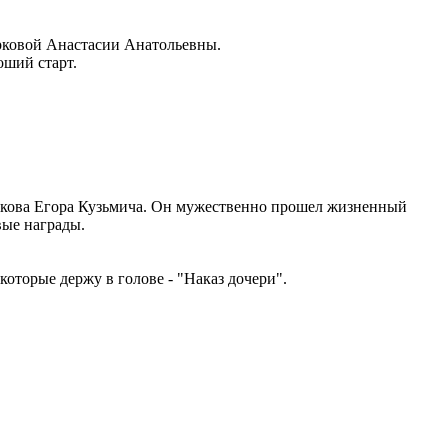
арковой Анастасии Анатольевны.
оший старт.
аркова Егора Кузьмича. Он мужественно прошел жизненный
вые награды.
торые держу в голове - "Наказ дочери".