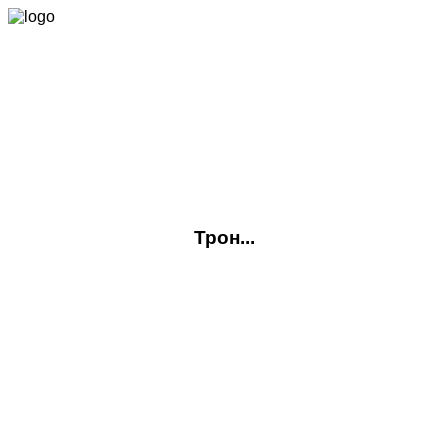
О. Василенко.
Трон...