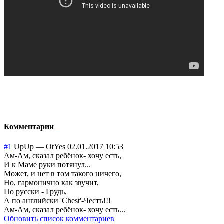
Комментарии
#1
UpUp
—
OtYes
02.01.2017 10:53
Ам-Ам, сказал ребёнок- хочу есть,
И к Маме руки потянул...
Может, и нет в том такого ничего,
Но, гармонично как звучит,
По русски - Грудь,
А по английски 'Chest'-Честъ!!!
Ам-Ам, сказал ребёнок- хочу есть...
Обновить список комментариев