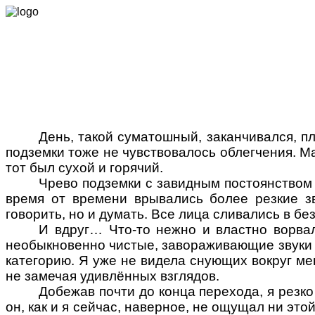
День, такой суматошный, заканчивался, п
подземки тоже не чувствовалось облегчения. М
тот был сухой и горячий.
Чрево подземки с завидным постоянством
время от времени врывались более резкие зв
говорить, но и думать. Все лица сливались в б
И вдруг… Что-то нежно и властно ворвал
необыкновенно чистые, завораживающие звуки 
категорию. Я уже не видела снующих вокруг ме
не замечая удивлённых взглядов.
Добежав почти до конца перехода, я резко
он, как и я сейчас, наверное, не ощущал ни это