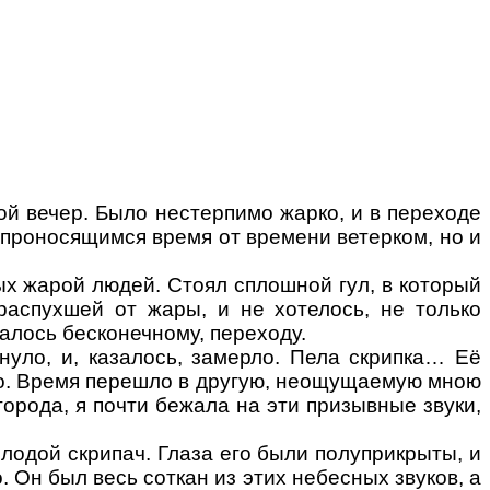
ой вечер. Было нестерпимо жарко, и в переходе
 проносящимся время от времени ветерком, но и
х жарой людей. Стоял сплошной гул, в который
распухшей от жары, и не хотелось, не только
залось бесконечному, переходу.
нуло, и, казалось, замерло. Пела скрипка… Её
во. Время перешло в другую, неощущаемую мною
орода, я почти бежала на эти призывные звуки,
олодой скрипач. Глаза его были полуприкрыты, и
. Он был весь соткан из этих небесных звуков, а