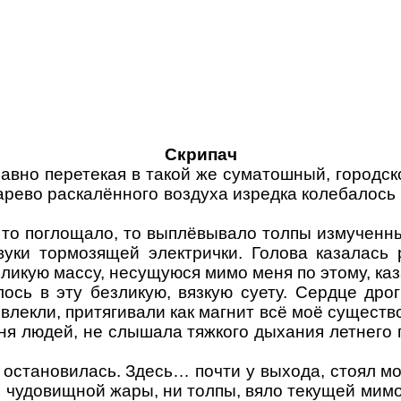
Л. Калинина.
Скрипач
лавно перетекая в такой же суматошный, городск
арево раскалённого воздуха изредка колебалось
 то поглощало, то выплёвывало толпы измученны
уки тормозящей электрички. Голова казалась 
езликую массу, несущуюся мимо меня по этому, ка
ось в эту безликую, вязкую суету. Сердце дрог
влекли, притягивали как магнит всё моё сущест
ня людей, не слышала тяжкого дыхания летнего г
 остановилась. Здесь… почти у выхода, стоял м
й чудовищной жары, ни толпы, вяло текущей мимо