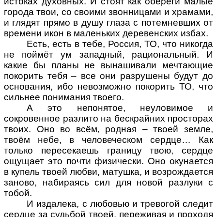
истоках духовных. И стоят как обереги малые
города твои, со своими звонницами и храмами,
и глядят прямо в душу глаза с потемневших от
времени икон в маленьких деревенских избах.
Есть, есть в тебе, Россия, ТО, что никогда
не поймёт ум западный, рациональный. И
какие бы планы не вынашивали мечтающие
покорить тебя – все они разрушены будут до
основания, ибо невозможно покорить ТО, что
сильнее понимания твоего.
А это непонятое, неуловимое и
сокровенное разлито на бескрайних просторах
твоих. Оно во всём, родная – твоей земле,
твоём небе, в человеческом сердце… Как
только пересекаешь границу твою, сердце
ощущает это почти физически. Оно окунается
в купель твоей любви, матушка, и возрождается
заново, набираясь сил для новой разлуки с
тобой.
И издалека, с любовью и тревогой следит
сердце за судьбой твоей, переживая и проходя