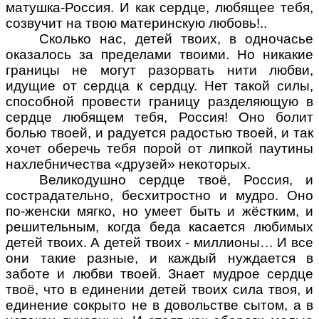
матушка-Россия. И как сердце, любящее тебя,
созвучит на твою материнскую любовь!..
Сколько нас, детей твоих, в одночасье
оказалось за пределами твоими. Но никакие
границы не могут разорвать нити любви,
идущие от сердца к сердцу. Нет такой силы,
способной провести границу разделяющую в
сердце любящем тебя, Россия! Оно болит
болью твоей, и радуется радостью твоей, и так
хочет оберечь тебя порой от липкой паутины
нахлебничества «друзей» некоторых.
Великодушно сердце твоё, Россия, и
сострадательно, бесхитростно и мудро. Оно
по-женски мягко, но умеет быть и жёстким, и
решительным, когда беда касается любимых
детей твоих. А детей твоих - миллионы… И все
они такие разные, и каждый нуждается в
заботе и любви твоей. Знает мудрое сердце
твоё, что в единении детей твоих сила твоя, и
единение сокрыто не в довольстве сытом, а в