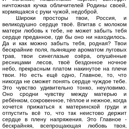
ничтожная кучка обличителей Родины своей,
кормящаяся с руки чужой, недоброй.
Широки просторы твои, Россия, и
великодушно сердце твоё. Впитав с молоком
матери любовь к тебе, не может забыть тебя
сердце преданное, где бы оно ни находилось.
Да и как можно забыть тебя, родная? Твои
бескрайние поля, пьянящие ароматом луговых
трав, твои синеглазые озёра, опушённые
ресницами лесов, твоё бездонное ночное
небо, прекрасным платом накинутое на плечи
твои. Но есть ещё одно, Главное, то, что
никогда не сможет понять сердце чуждое тебе.
Это чувство удивительно тонко, неуловимо.
Оно сродни чувству между матерью и
ребёнком, сокровенное, тёплое и нежное, когда
хочется прижаться к материнской груди и
отпустить всё то, что так неистово держит
сердце в плену напряжения. Это Главное -
бескрайняя, всепрощающая любовь твоя,