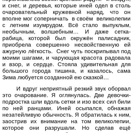
и снег, и деревья, которые иней одел в столь
очаровательный кружевной наряд, что он
вполне мог соперничать в своём великолепии
с летним изумрудом. Всё стало выпуклым,
необычным, волшебным… И даже сетка-
рабица, которой был окружён палисадник,
приобрела совершенно несвойственную ей
ажурную лёгкость. Снег чуть поскрипывал под
моими шагами, и чарующая красота радовала
и взор, и сердце. Стояла удивительная для
большого города тишина, и казалось, сама
Зима любуется созданной ею сказкой…
И вдруг неприятный резкий звук оборвал
это очарование. Я оглянулась. Две девочки-
подростка шли вдоль сетки и изо всех сил били
по ней ранцами. Иней осыпался, обнажая
незатейливую обычность. Я обратилась к ним,
заострив их внимание на том великолепии,
которое они разрушали. Но сделав ещё