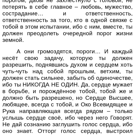
порогом, дабы не захлестнуло с головой, не
потерять в себе главное
–
любовь, мужество,
сострадание… и ответственность,
ответственность за того, кто в одной связке с
тобой в этом испытании, ибо с ним, вместе, ты
должен преодолеть очередной порог жизни
земной.
А они громоздятся, пороги… И каждый
несёт свою задачу, которую ты должен
разрешить, поднявшись духом и сердцем хоть
чуть-чуть над собой прошлым, ветхим, ты
должен стать сильнее, забыть об одиночестве,
ибо ты НИКОГДА НЕ ОДИН. Да, сердце мужает
в борьбе, и порождённое тобой, тобой же и
должно быть разрешено, но Сердце Высшее,
любящее, всегда с тобой, и Око Всевидящее и
Рука направляющая всегда рядом
–
только
услышь сердце своё, ибо через него Говорят.
Не дай сознанию заглушить голос сердца, ибо
оно знает. Отторг голос сердца, выстроил