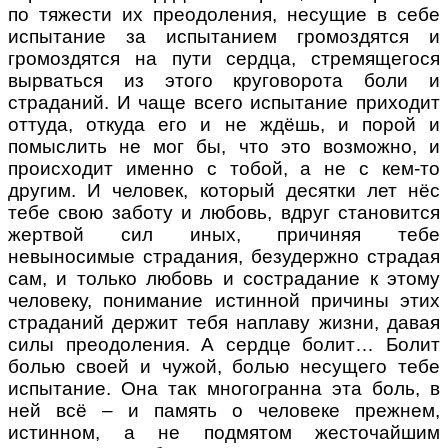
по тяжести их преодоления, несущие в себе
испытание за испытанием громоздятся и
громоздятся на пути сердца, стремящегося
вырваться из этого круговорота боли и
страданий. И чаще всего испытание приходит
оттуда, откуда его и не ждёшь, и порой и
помыслить не мог бы, что это возможно, и
происходит именно с тобой, а не с кем-то
другим. И человек, который десятки лет нёс
тебе свою заботу и любовь, вдруг становится
жертвой сил иных, причиняя тебе
невыносимые страдания, безудержно страдая
сам, и только любовь и сострадание к этому
человеку, понимание истинной причины этих
страданий держит тебя наплаву жизни, давая
силы преодоления. А сердце болит… Болит
болью своей и чужой, болью несущего тебе
испытание. Она так многогранна эта боль, в
ней всё
–
и память о человеке прежнем,
истинном, а не подмятом жесточайшим