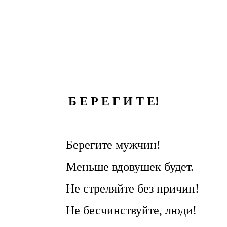
Л. Ларкина.
Б Е Р Е Г И Т Е!
Берегите мужчин!
Меньше вдовушек будет.
Не стреляйте без причин!
Не бесчинствуйте, люди!