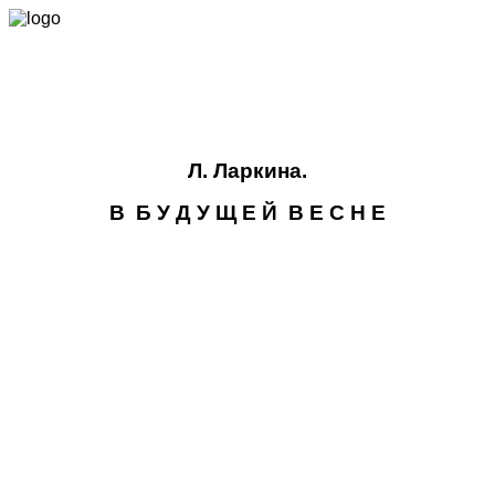
Л. Ларкина.
В
Б У Д У Щ Е Й
В Е С Н Е