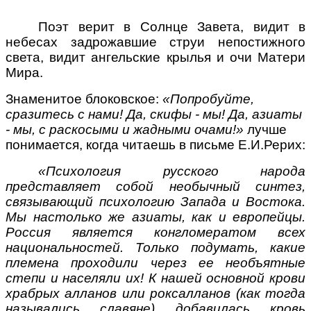
Поэт верит в Солнце Завета, видит в
небесах задрожавшие струи непостижного
света, видит ангельские крылья и очи Матери
Мира.
Знаменитое блоковское:
«Попробуйте,
сразитесь с нами! Да, скифы - мы! Да, азиаты
- мы, с раскосыми и жадными очами!»
лучше
понимается, когда читаешь в письме Е.И.Рерих:
«Психология русского народа
представляет собой необычный синтез,
связывающий психологию Запада и Востока.
Мы настолько же азиаты, как и европейцы.
Россия является конгломератом всех
национальностей. Только подумать, какие
племена проходили через ее необъятные
степи и населяли их! К нашей основной крови
храбрых алланов или роксалланов (как тогда
назывались славяне) добавилась кровь