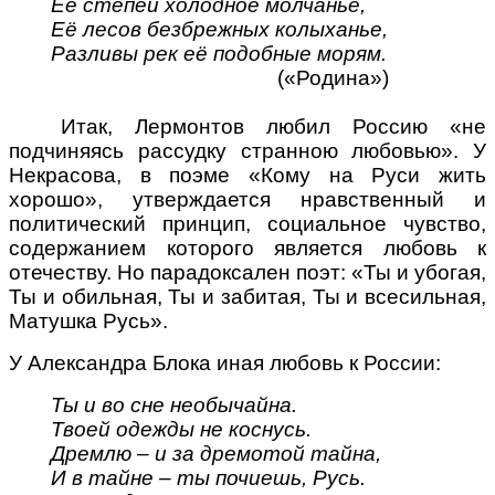
Её степей холодное молчанье,
Её лесов безбрежных колыханье,
Разливы рек её подобные морям.
(«Родина»)
Итак, Лермонтов любил Россию «не
подчиняясь рассудку странною любовью». У
Некрасова, в поэме «Кому на Руси жить
хорошо», утверждается нравственный и
политический принцип, социальное чувство,
содержанием которого является любовь к
отечеству. Но парадоксален поэт: «Ты и убогая,
Ты и обильная, Ты и забитая, Ты и всесильная,
Матушка Русь».
У Александра Блока иная любовь к России:
Ты и во сне необычайна.
Твоей одежды не коснусь.
Дремлю – и за дремотой тайна,
И в тайне – ты почиешь, Русь.