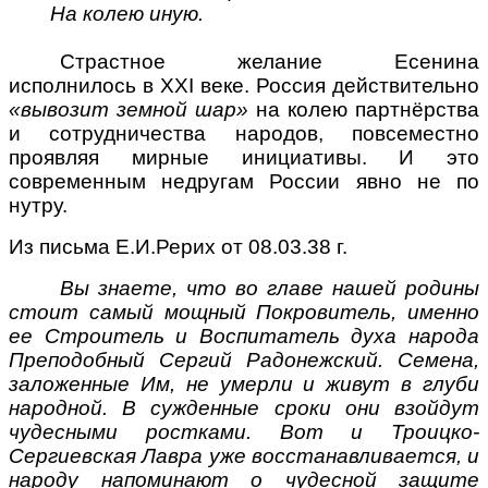
На колею иную.
Страстное желание Есенина
исполнилось в ХХI веке. Россия действительно
«вывозит земной шар»
на колею партнёрства
и сотрудничества народов, повсеместно
проявляя мирные инициативы. И это
современным недругам России явно не по
нутру.
Из письма Е.И.Рерих от 08.03.38 г.
Вы знаете, что во главе нашей родины
стоит самый мощный Покровитель, именно
ее Строитель и Воспитатель духа народа
Преподобный Сергий Радонежский. Семена,
заложенные Им, не умерли и живут в глуби
народной. В сужденные сроки они взойдут
чудесными ростками. Вот и Троицко-
Сергиевская Лавра уже восстанавливается, и
народу напоминают о чудесной защите