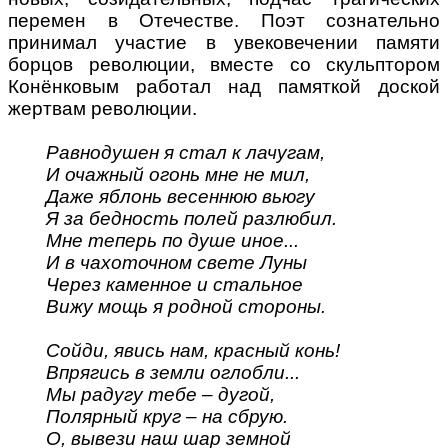
перемен в Отечестве. Поэт сознательно
принимал участие в увековечении памяти
борцов революции, вместе со скульптором
Конёнковым работал над памяткой доской
жертвам революции.
Равнодушен я стал к лачугам,
И очажный огонь мне не мил,
Даже яблонь весеннюю вьюгу
Я за бедность полей разлюбил.
Мне теперь по душе иное...
И в чахоточном свете Луны
Через каменное и стальное
Вижу мощь я родной стороны.
Сойди, явись нам, красный конь!
Впрягись в земли оглобли...
Мы радугу тебе – дугой,
Полярный круг – на сбрую.
О, вывези наш шар земной