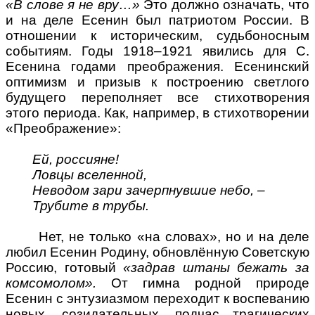
«В слове я не вру…»
Это должно означать, что
и на деле Есенин был патриотом России. В
отношении к историческим, судьбоносным
событиям. Годы 1918–1921 явились для С.
Есенина годами преображения. Есенинский
оптимизм и призыв к построению светлого
будущего переполняет все стихотворения
этого периода. Как, например, в стихотворении
«Преображение»:
Ей, россияне!
Ловцы вселенной,
Неводом зари зачерпнувшие небо, –
Трубите в трубы.
Нет, не только «на словах», но и на деле
любил Есенин Родину, обновлённую Советскую
Россию, готовый
«задрав штаны бежать за
комсомолом».
От гимна родной природе
Есенин с энтузиазмом переходит к воспеванию
новых, созидательных, подчас трагических