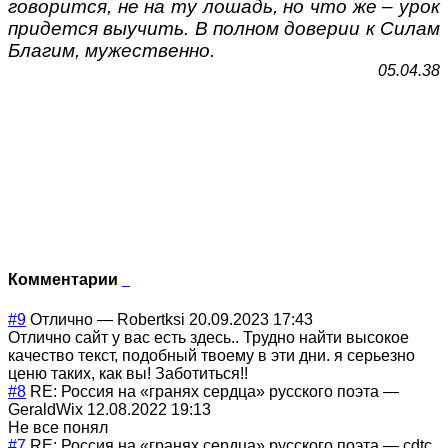
говорится, не на ту лошадь, но что же – урок
придется выучить. В полном доверии к Силам
Благим, мужественно.
05.04.38
Комментарии
#9
Отлично
—
Robertksi
20.09.2023 17:43
Отлично сайт у вас есть здесь.. Трудно найти высокое
качество текст, подобный твоему в эти дни. я серьезно
ценю таких, как вы! Заботиться!!
#8
RE: Россия на «гранях сердца» русского поэта
—
GeraldWix
12.08.2022 19:13
Не все понял
#7
RE: Россия на «гранях сердца» русского поэта
—
cdtc