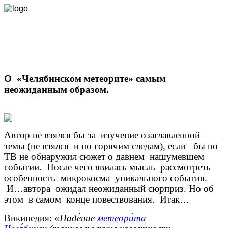
О
«Челябинском метеорите» самым
неожиданным образом.
Автор не взялся бы за
изучение озаглавленной
темы (не взялся
и по горячим следам), если
бы по
ТВ не обнаружил
сюжет о давнем
нашумевшем
событии.
После чего явилась мысль
рассмотреть
особенность
микрокосма
уникального события.
И…автора
ожидал неожиданный сюрприз. Но об
этом
в самом
конце повествования.
Итак…
Википедия: «
Паде́ние
метеори́та