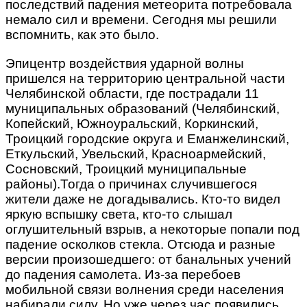
последствий падения метеорита потребовала
немало сил и времени. Сегодня мы решили
вспомнить, как это было.
Эпицентр воздействия ударной волны
пришелся на территорию центральной части
Челябинской области, где пострадали 11
муниципальных образований (Челябинский,
Копейский, Южноуральский, Коркинский,
Троицкий городские округа и Еманжелинский,
Еткульский, Увельский, Красноармейский,
Сосновский, Троицкий муниципальные
районы).Тогда о причинах случившегося
жители даже не догадывались. Кто-то видел
яркую вспышку света, кто-то слышал
оглушительный взрыв, а некоторые попали под
падение осколков стекла. Отсюда и разные
версии произошедшего: от банальных учений
до падения самолета. Из-за перебоев
мобильной связи волнения среди населения
набирали силу. Но уже через час появились