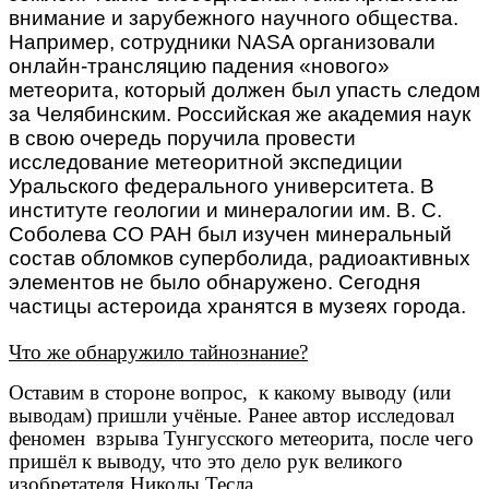
внимание и зарубежного научного общества.
Например, сотрудники NASA организовали
онлайн-трансляцию падения «нового»
метеорита, который должен был упасть следом
за Челябинским. Российская же академия наук
в свою очередь поручила провести
исследование метеоритной экспедиции
Уральского федерального университета. В
институте геологии и минералогии им. В. С.
Соболева СО РАН был изучен минеральный
состав обломков суперболида, радиоактивных
элементов не было обнаружено. Сегодня
частицы астероида хранятся в музеях города.
Что же обнаружило тайнознание?
Оставим в стороне вопрос,
к какому выводу (или
выводам) пришли учёные. Ранее автор исследовал
феномен
взрыва Тунгусского метеорита, после чего
пришёл к выводу, что это дело рук великого
изобретателя Николы Тесла.