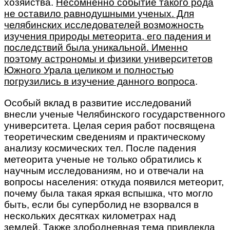
хозяйства.
Несомненно событие такого рода
не оставило равнодушными ученых. Для
челябинских исследователей возможность
изучения природы метеорита, его падения и
последствий была уникальной. Именно
поэтому астрономы и физики университетов
Южного Урала целиком и полностью
погрузились в изучение данного вопроса
.
Особый вклад в развитие исследований
внесли ученые Челябинского государственного
университета. Целая серия работ посвящена
теоретическим сведениям и практическому
анализу космических тел. После падения
метеорита ученые не только обратились к
научным исследованиям, но и отвечали на
вопросы населения: откуда появился метеорит,
почему была такая яркая вспышка, что могло
быть, если бы суперболид не взорвался в
нескольких десятках километрах над
землей. Также злободневная тема привлекла