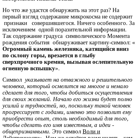
Но что же удастся обнаружить на этот раз? На
первый взгляд содержание микрокосма не содержит
признаки
совершившегося. Ничего особенного. За
исключением
одной поразительной информации.
Так содержание градуса
символического Момента
рождения события
обнаруживает картину-символ: «
Огромный камень железняка, катящийся вниз
по склону горы, врезается в глыбу
сверхпрочного кремня, вызывая ослепительную
огненную вспышку
».
Символ
указывает на отважного и решительного
человека, который осмелится на многое и немало
сделает для того, чтобы добиться осуществления
для своих желаний. Начало его жизни будет полно
усилий и трудностей, но, поскольку такой человек
прогрессирует с годами, именно это позволит ему
приобрести опыт, столь необходимый для того,
чтобы сделать его имя известным, а идеи -
общепризнанными.
Это символ
Воли и
Действенности».
Нам же остаётся размышлять,
кем