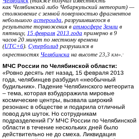
Челя́бинск
(также получил известность
как
Челябинский
либо
Чебаркульский метеорит
) —
столкновение с земной поверхностью фрагментов
небольшого
астероида
, разрушившегося в
результате торможения в
атмосфере
Земли
в
пятницу,
15 февраля
2013 года
примерно в
9
часов
20 минут
по местному времени
(
UTC+6
).
Суперболид
разрушился в
.
окрестностях
Челябинска
на высоте
23,3 км».
МЧС России по Челябинской области:
«
Ровно
десять лет назад, 15 февраля 2013
года,
челябинцев разбудил «необычный
будильник». Падение Челябинского метеорита
– тема, которая взбудоражила мировые
космические центры, вызвала широкий
резонанс в обществе и подарила отличный
повод для шуток. Но сотрудникам
подразделений ГУ МЧС России по Челябинской
области в течение нескольких дней было
действительно не до смеха. Ликвидация