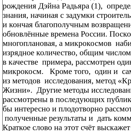
рождения Дэйна Радьяра (1),
опреде
знания, начиная с задумки строител
и кончая благополучным возвращен
обновлённые времена России. Поско
многоплановая, а микрокосмов
наби
изрядное количество, общим числом
в качестве
примера, рассмотрен оди
микрокосм.
Кроме того,
один и
са
из методов
исследования, метод «Кр
Жизни».
Другие методы исследова
рассмотрены в последующих публик
бы интересно и плодотворно рассмо
полученные результаты и
дать ком
Краткое слово на этот счёт выскажет