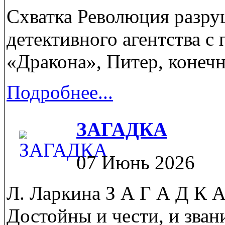
Схватка Революция разру
детективного агентства с 
«Дракона», Питер, конечно
Подробнее...
ЗАГАДКА
07 Июнь 2026
Л. Ларкина З А Г А Д К А
Достойны и чести, и звани