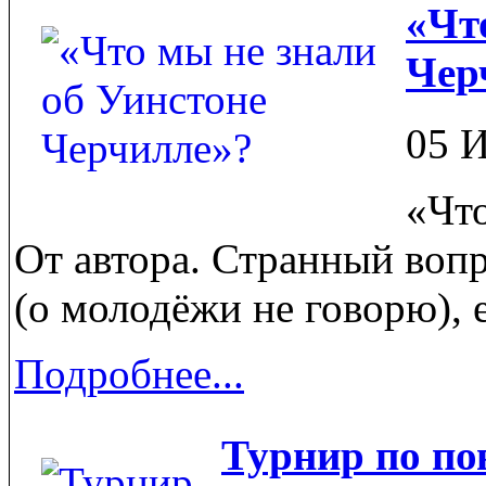
«Чт
Чер
05 
«Что
От автора. Странный воп
(о молодёжи не говорю), е
Подробнее...
Турнир по по