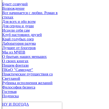
Букет созвучий
Возрождение
Все начинается с любви. Роман в
стихах
Для всех и обо всем
Для сердца и души
Исцели себя сам
Клуб настоящих друзей
Край голубых озер
Лаборатория разума
Лучшее от блогеров
Мы из МЧПВ
О братьях наших меньших
О своих книгах
Пишем фэнтази
ПКиО "Самиздат"
Практические путешествия со
Светланой
Рубрика исполнения желаний
Философия бизнеса
Гостевая
Подписка
НУ И ПОГОДА